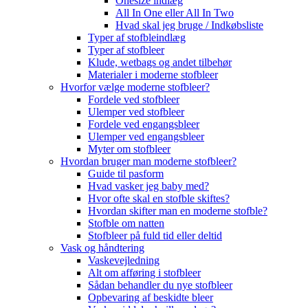
Onesize indlæg
All In One eller All In Two
Hvad skal jeg bruge / Indkøbsliste
Typer af stofbleindlæg
Typer af stofbleer
Klude, wetbags og andet tilbehør
Materialer i moderne stofbleer
Hvorfor vælge moderne stofbleer?
Fordele ved stofbleer
Ulemper ved stofbleer
Fordele ved engangsbleer
Ulemper ved engangsbleer
Myter om stofbleer
Hvordan bruger man moderne stofbleer?
Guide til pasform
Hvad vasker jeg baby med?
Hvor ofte skal en stofble skiftes?
Hvordan skifter man en moderne stofble?
Stofble om natten
Stofbleer på fuld tid eller deltid
Vask og håndtering
Vaskevejledning
Alt om afføring i stofbleer
Sådan behandler du nye stofbleer
Opbevaring af beskidte bleer