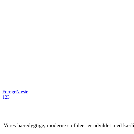
Forrige
Næste
1
2
3
Vores bæredygtige, moderne stofbleer er udviklet med kærlig