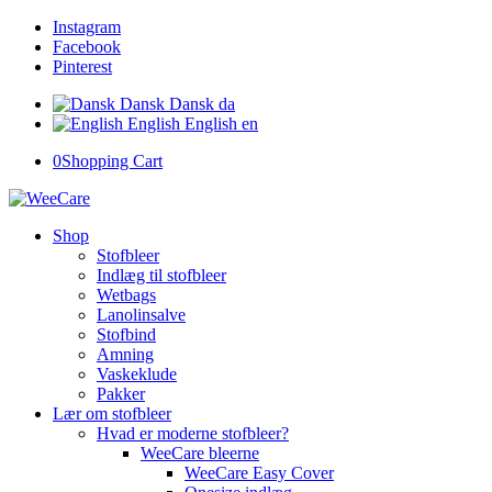
Instagram
Facebook
Pinterest
Dansk
Dansk
da
English
English
en
0
Shopping Cart
Shop
Stofbleer
Indlæg til stofbleer
Wetbags
Lanolinsalve
Stofbind
Amning
Vaskeklude
Pakker
Lær om stofbleer
Hvad er moderne stofbleer?
WeeCare bleerne
WeeCare Easy Cover