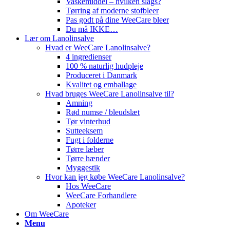
Vaskemiddel – hvilken slags?
Tørring af moderne stofbleer
Pas godt på dine WeeCare bleer
Du må IKKE…
Lær om Lanolinsalve
Hvad er WeeCare Lanolinsalve?
4 ingredienser
100 % naturlig hudpleje
Produceret i Danmark
Kvalitet og emballage
Hvad bruges WeeCare Lanolinsalve til?
Amning
Rød numse / bleudslæt
Tør vinterhud
Sutteeksem
Fugt i folderne
Tørre læber
Tørre hænder
Myggestik
Hvor kan jeg købe WeeCare Lanolinsalve?
Hos WeeCare
WeeCare Forhandlere
Apoteker
Om WeeCare
Menu