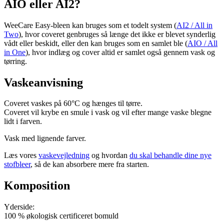
AIO eller AI2?
WeeCare Easy-bleen kan bruges som et todelt system (
AI2 / All in
Two
), hvor coveret genbruges så længe det ikke er blevet synderlig
vådt eller beskidt, eller den kan bruges som en samlet ble (
AIO / All
in One
), hvor indlæg og cover altid er samlet også gennem vask og
tørring.
Vaskeanvisning
Coveret vaskes på 60°C og hænges til tørre.
Coveret vil krybe en smule i vask og vil efter mange vaske blegne
lidt i farven.
Vask med lignende farver.
Læs vores
vaskevejledning
og hvordan
du skal behandle dine nye
stofbleer
, så de kan absorbere mere fra starten.
Komposition
Yderside:
100 % økologisk certificeret bomuld