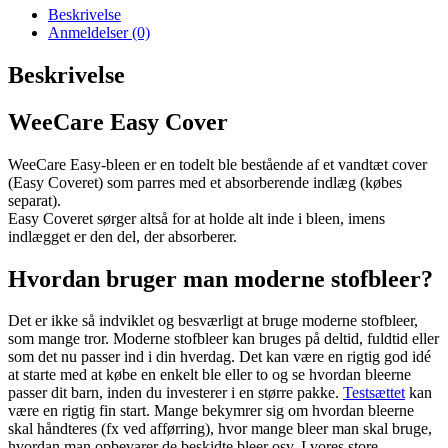
Rose
Beskrivelse
antal
Anmeldelser (0)
Beskrivelse
WeeCare Easy Cover
WeeCare Easy-bleen er en todelt ble bestående af et vandtæt cover
(Easy Coveret) som parres med et absorberende indlæg (købes
separat).
Easy Coveret sørger altså for at holde alt inde i bleen, imens
indlægget er den del, der absorberer.
Hvordan bruger man moderne stofbleer?
Det er ikke så indviklet og besværligt at bruge moderne stofbleer,
som mange tror. Moderne stofbleer kan bruges på deltid, fuldtid eller
som det nu passer ind i din hverdag. Det kan være en rigtig god idé
at starte med at købe en enkelt ble eller to og se hvordan bleerne
passer dit barn, inden du investerer i en større pakke.
Testsættet
kan
være en rigtig fin start. Mange bekymrer sig om hvordan bleerne
skal håndteres (fx ved afførring), hvor mange bleer man skal bruge,
hvordan man opbevarer de beskidte bleer osv. I vores store