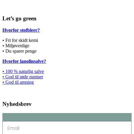
Let’s go green
Hvorfor stofbleer?
• Fri for skidt kemi
• Miljøvenlige
• Du sparer penge
Hvorfor lanolinsalve?
• 100 % naturlig salve
• God til røde numser
• God til amning
Nyhedsbrev