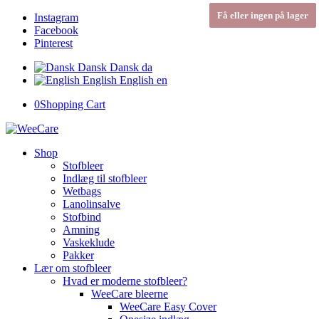
Få eller ingen på lager
Få eller ingen på lager
Instagram
Facebook
Pinterest
Dansk
Dansk
da
English
English
en
0
Shopping Cart
Shop
Stofbleer
Indlæg til stofbleer
Wetbags
Lanolinsalve
Stofbind
Amning
Vaskeklude
Pakker
Lær om stofbleer
Hvad er moderne stofbleer?
WeeCare bleerne
WeeCare Easy Cover