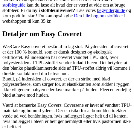
stofbleguide
kan du læse alt hvad der er værd at vide om at bruge
stofbleer. Er du
ny i stofbleuniverset?
Læs vores
begynderguide
og
kom godt fra start! Du kan også købe
Den lille bog om stofbleer
i
webshoppen til kun 35 kr.
Detaljer om Easy Coveret
WeeCare Easy coveret består af to lag stof. På ydersiden af coveret
er der 100 % bomuld, som er dansk designet og økologisk
certificeret. På indersiden har coveret vandtæt TPU-stof, hvor
polyestersiden af TPU-stoffet vender indad i bleen. Det betyder, at
den blanke plastiklaminerede side af TPU-stoffet aldrig vil komme i
direkte kontakt med din babys hud.
Bagtil, på indersiden af coveret, er der en stribe med blød
polyesterfleece, som sørger for, at elastikkanten som sidder i ryggen
ikke vil genere babyen eller lave mærker på huden. Fleecen er dejlig
blød at have mod huden.
Værd at bemærke Easy Covers: Coversene er lavet af vandtæt TPU-
materiale og bomuld yderst. Der er risiko for at bomulden trækker
væde ud ved benåbningen, hvis indlægget ligger helt ud til kanten,
hvis indlægget i bleen er helt gennemblødt eller hvis pasformen ikke
er helt tæt.