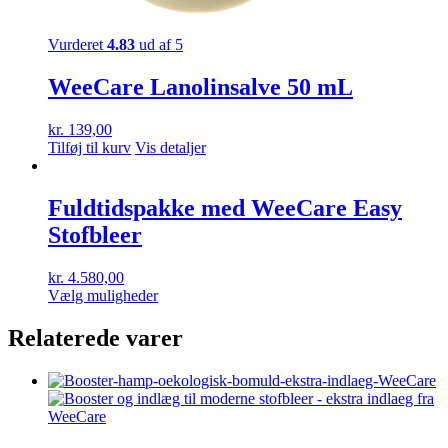
Vurderet
4.83
ud af 5
WeeCare Lanolinsalve 50 mL
kr.
139,00
Tilføj til kurv
Vis detaljer
Fuldtidspakke med WeeCare Easy
Stofbleer
kr.
4.580,00
Dette
Vælg muligheder
vare
har
Relaterede varer
flere
varianter.
Mulighederne
kan
vælges
på