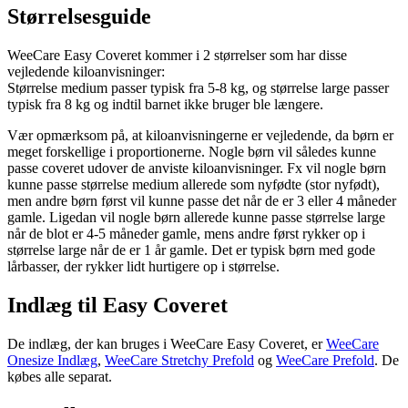
Størrelsesguide
WeeCare Easy Coveret kommer i 2 størrelser som har disse
vejledende kiloanvisninger:
Størrelse medium passer typisk fra 5-8 kg, og størrelse large passer
typisk fra 8 kg og indtil barnet ikke bruger ble længere.
Vær opmærksom på, at kiloanvisningerne er vejledende, da børn er
meget forskellige i proportionerne. Nogle børn vil således kunne
passe coveret udover de anviste kiloanvisninger. Fx vil nogle børn
kunne passe størrelse medium allerede som nyfødte (stor nyfødt),
men andre børn først vil kunne passe det når de er 3 eller 4 måneder
gamle. Ligedan vil nogle børn allerede kunne passe størrelse large
når de blot er 4-5 måneder gamle, mens andre først rykker op i
størrelse large når de er 1 år gamle. Det er typisk børn med gode
lårbasser, der rykker lidt hurtigere op i størrelse.
Indlæg til Easy Coveret
De indlæg, der kan bruges i WeeCare Easy Coveret, er
WeeCare
Onesize Indlæg
,
WeeCare Stretchy Prefold
og
WeeCare Prefold
. De
købes alle separat.