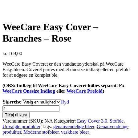
WeeCare Easy Cover –
Branches – Rose
kr.
169,00
WeeCare Easy Coveret er den vandtætte yderskal på WeeCare
Easy-bleen. Coveret parres med et onesize indlæg eller en prefold
for at udgøre en komplet ble.
(OBS: Indlæg til WeeCare Easy Coveret købes separat. Fx
WeeCare Onesize Indlæg
eller
WeeCare Prefold
)
Størrelse
Ryd
WeeCare
Easy
Tilføj til kurv
Cover
Varenummer (SKU):
N/A
Kategorier:
Easy Cover 3.0
,
Stofble
,
-
Udvalgte produkter
Tags:
genanvendelige bleer
,
Genanvendelige
Branches
produkter
,
Moderne stofbleer
,
vaskbare bleer
-