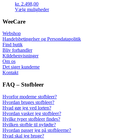
vælges
kr.
2.498,00
på
Dette
Vælg muligheder
varesiden
vare
har
WeeCare
flere
varianter.
Webshop
Mulighederne
Handelsbetingelser og Persondatapolitik
kan
Find butik
vælges
Bliv forhandler
på
Kildehenvisninger
varesiden
Om os
Det siger kunderne
Kontakt
FAQ – Stofbleer
Hvorfor moderne stofbleer?
Hvordan bruges stofbleer?
Hvad gør jeg ved lorten?
Hvordan vasker jeg stofbleer?
Hvilke typer stofbleer findes?
Hvilken stofble til nyfødte?
Hvordan passer jeg på stofbleerne?
Hvad skal jeg bruge?