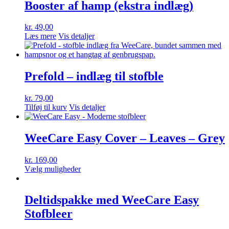
Booster af hamp (ekstra indlæg)
varesiden
kr.
49,00
Læs mere
Vis detaljer
Prefold – indlæg til stofble
kr.
79,00
Tilføj til kurv
Vis detaljer
WeeCare Easy Cover – Leaves – Grey
kr.
169,00
Dette
Vælg muligheder
vare
har
flere
Deltidspakke med WeeCare Easy
varianter.
Stofbleer
Mulighederne
kan