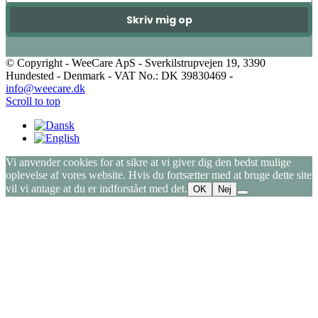
Skriv mig op
© Copyright - WeeCare ApS - Sverkilstrupvejen 19, 3390
Hundested - Denmark - VAT No.: DK 39830469 -
info@weecare.dk
Scroll to top
Vi anvender cookies for at sikre at vi giver dig den bedst mulige
oplevelse af vores website. Hvis du fortsætter med at bruge dette site
vil vi antage at du er indforstået med det.
OK
Nej