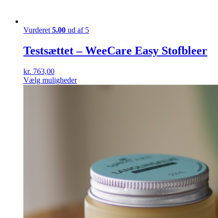
Vurderet
5.00
ud af 5
Testsættet – WeeCare Easy Stofbleer
kr.
763,00
Dette
Vælg muligheder
vare
har
flere
varianter.
Mulighederne
kan
vælges
på
varesiden