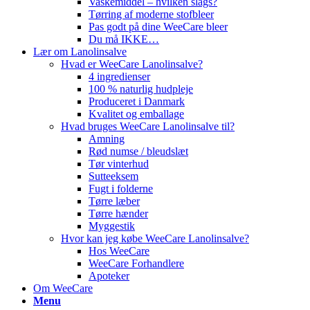
Vaskemiddel – hvilken slags?
Tørring af moderne stofbleer
Pas godt på dine WeeCare bleer
Du må IKKE…
Lær om Lanolinsalve
Hvad er WeeCare Lanolinsalve?
4 ingredienser
100 % naturlig hudpleje
Produceret i Danmark
Kvalitet og emballage
Hvad bruges WeeCare Lanolinsalve til?
Amning
Rød numse / bleudslæt
Tør vinterhud
Sutteeksem
Fugt i folderne
Tørre læber
Tørre hænder
Myggestik
Hvor kan jeg købe WeeCare Lanolinsalve?
Hos WeeCare
WeeCare Forhandlere
Apoteker
Om WeeCare
Menu