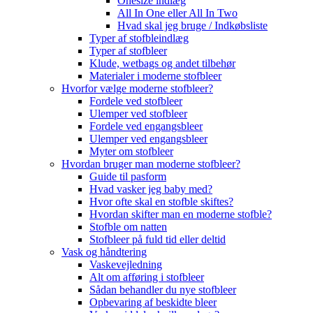
Onesize indlæg
All In One eller All In Two
Hvad skal jeg bruge / Indkøbsliste
Typer af stofbleindlæg
Typer af stofbleer
Klude, wetbags og andet tilbehør
Materialer i moderne stofbleer
Hvorfor vælge moderne stofbleer?
Fordele ved stofbleer
Ulemper ved stofbleer
Fordele ved engangsbleer
Ulemper ved engangsbleer
Myter om stofbleer
Hvordan bruger man moderne stofbleer?
Guide til pasform
Hvad vasker jeg baby med?
Hvor ofte skal en stofble skiftes?
Hvordan skifter man en moderne stofble?
Stofble om natten
Stofbleer på fuld tid eller deltid
Vask og håndtering
Vaskevejledning
Alt om afføring i stofbleer
Sådan behandler du nye stofbleer
Opbevaring af beskidte bleer