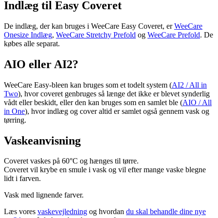
Indlæg til Easy Coveret
De indlæg, der kan bruges i WeeCare Easy Coveret, er
WeeCare
Onesize Indlæg
,
WeeCare Stretchy Prefold
og
WeeCare Prefold
. De
købes alle separat.
AIO eller AI2?
WeeCare Easy-bleen kan bruges som et todelt system (
AI2 / All in
Two
), hvor coveret genbruges så længe det ikke er blevet synderlig
vådt eller beskidt, eller den kan bruges som en samlet ble (
AIO / All
in One
), hvor indlæg og cover altid er samlet også gennem vask og
tørring.
Vaskeanvisning
Coveret vaskes på 60°C og hænges til tørre.
Coveret vil krybe en smule i vask og vil efter mange vaske blegne
lidt i farven.
Vask med lignende farver.
Læs vores
vaskevejledning
og hvordan
du skal behandle dine nye