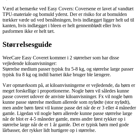
Værd at bemærke ved Easy Covers: Coversene er lavet af vandtæt
TPU-materiale og bomuld yderst. Der er risiko for at bomulden
trækker væde ud ved benåbningen, hvis indlægget ligger helt ud til
kanten, hvis indlægget i bleen er helt gennemblødt eller hvis
pasformen ikke er helt tæt.
Størrelsesguide
WeeCare Easy Coveret kommer i 2 størrelser som har disse
vejledende kiloanvisninger:
Størrelse medium passer typisk fra 5-8 kg, og størrelse large passer
typisk fra 8 kg og indtil barnet ikke bruger ble længere.
Vær opmærksom på, at kiloanvisningerne er vejledende, da børn er
meget forskellige i proportionerne. Nogle børn vil således kunne
passe coveret udover de anviste kiloanvisninger. Fx vil nogle børn
kunne passe størrelse medium allerede som nyfødte (stor nyfødt),
men andre børn først vil kunne passe det når de er 3 eller 4 måneder
gamle. Ligedan vil nogle børn allerede kunne passe størrelse large
når de blot er 4-5 måneder gamle, mens andre først rykker op i
størrelse large når de er 1 år gamle. Det er typisk børn med gode
lårbasser, der rykker lidt hurtigere op i størrelse.