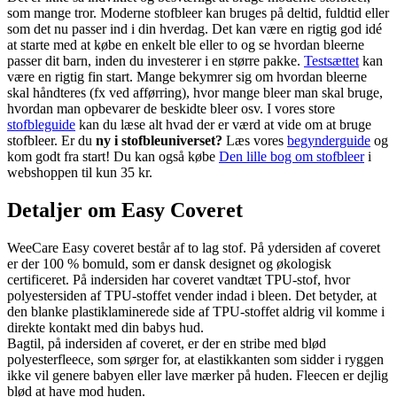
som mange tror. Moderne stofbleer kan bruges på deltid, fuldtid eller
som det nu passer ind i din hverdag. Det kan være en rigtig god idé
at starte med at købe en enkelt ble eller to og se hvordan bleerne
passer dit barn, inden du investerer i en større pakke.
Testsættet
kan
være en rigtig fin start. Mange bekymrer sig om hvordan bleerne
skal håndteres (fx ved afførring), hvor mange bleer man skal bruge,
hvordan man opbevarer de beskidte bleer osv. I vores store
stofbleguide
kan du læse alt hvad der er værd at vide om at bruge
stofbleer. Er du
ny i stofbleuniverset?
Læs vores
begynderguide
og
kom godt fra start! Du kan også købe
Den lille bog om stofbleer
i
webshoppen til kun 35 kr.
Detaljer om Easy Coveret
WeeCare Easy coveret består af to lag stof. På ydersiden af coveret
er der 100 % bomuld, som er dansk designet og økologisk
certificeret. På indersiden har coveret vandtæt TPU-stof, hvor
polyestersiden af TPU-stoffet vender indad i bleen. Det betyder, at
den blanke plastiklaminerede side af TPU-stoffet aldrig vil komme i
direkte kontakt med din babys hud.
Bagtil, på indersiden af coveret, er der en stribe med blød
polyesterfleece, som sørger for, at elastikkanten som sidder i ryggen
ikke vil genere babyen eller lave mærker på huden. Fleecen er dejlig
blød at have mod huden.