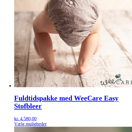
Fuldtidspakke med WeeCare Easy
Stofbleer
kr.
4.580,00
Dette
Vælg muligheder
vare