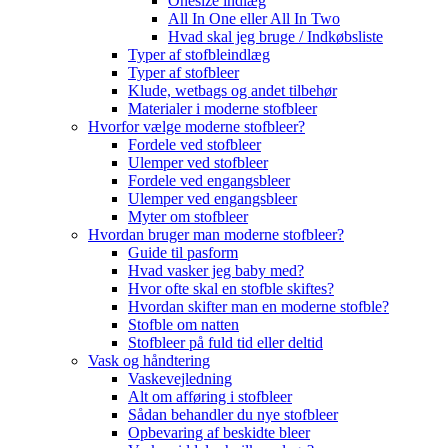
Onesize indlæg
All In One eller All In Two
Hvad skal jeg bruge / Indkøbsliste
Typer af stofbleindlæg
Typer af stofbleer
Klude, wetbags og andet tilbehør
Materialer i moderne stofbleer
Hvorfor vælge moderne stofbleer?
Fordele ved stofbleer
Ulemper ved stofbleer
Fordele ved engangsbleer
Ulemper ved engangsbleer
Myter om stofbleer
Hvordan bruger man moderne stofbleer?
Guide til pasform
Hvad vasker jeg baby med?
Hvor ofte skal en stofble skiftes?
Hvordan skifter man en moderne stofble?
Stofble om natten
Stofbleer på fuld tid eller deltid
Vask og håndtering
Vaskevejledning
Alt om afføring i stofbleer
Sådan behandler du nye stofbleer
Opbevaring af beskidte bleer