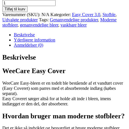
WeeCare
Easy
Tilføj til kurv
Cover
Varenummer (SKU):
N/A
Kategorier:
Easy Cover 3.0
,
Stofble
,
-
Udvalgte produkter
Tags:
Genanvendelige produkter
,
Moderne
Gingko
stofbleer
,
genanvendelige bleer
,
vaskbare bleer
-
Sand
Beskrivelse
antal
Yderligere information
Anmeldelser (0)
Beskrivelse
WeeCare Easy Cover
WeeCare Easy-bleen er en todelt ble bestående af et vandtæt cover
(Easy Coveret) som parres med et absorberende indlæg (købes
separat).
Easy Coveret sørger altså for at holde alt inde i bleen, imens
indlægget er den del, der absorberer.
Hvordan bruger man moderne stofbleer?
Det er ikke så indviklet og besværligt at bruge moderne stofbleer,