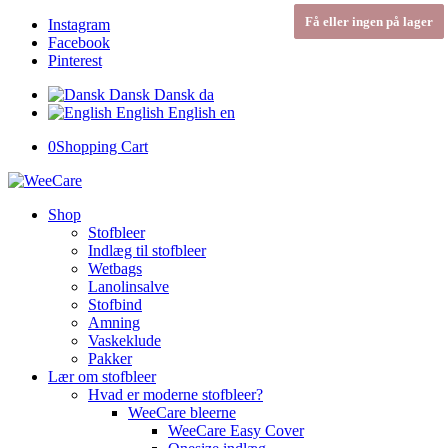
Få eller ingen på lager
Få eller ingen på lager
Instagram
Facebook
Pinterest
Dansk
Dansk
da
English
English
en
0
Shopping Cart
Shop
Stofbleer
Indlæg til stofbleer
Wetbags
Lanolinsalve
Stofbind
Amning
Vaskeklude
Pakker
Lær om stofbleer
Hvad er moderne stofbleer?
WeeCare bleerne
WeeCare Easy Cover