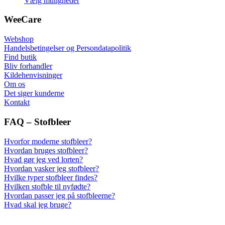
Vælg muligheder
vare
har
WeeCare
flere
varianter.
Webshop
Mulighederne
Handelsbetingelser og Persondatapolitik
kan
Find butik
vælges
Bliv forhandler
på
Kildehenvisninger
varesiden
Om os
Det siger kunderne
Kontakt
FAQ – Stofbleer
Hvorfor moderne stofbleer?
Hvordan bruges stofbleer?
Hvad gør jeg ved lorten?
Hvordan vasker jeg stofbleer?
Hvilke typer stofbleer findes?
Hvilken stofble til nyfødte?
Hvordan passer jeg på stofbleerne?
Hvad skal jeg bruge?