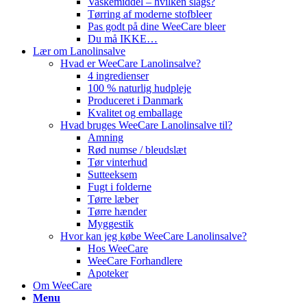
Vaskemiddel – hvilken slags?
Tørring af moderne stofbleer
Pas godt på dine WeeCare bleer
Du må IKKE…
Lær om Lanolinsalve
Hvad er WeeCare Lanolinsalve?
4 ingredienser
100 % naturlig hudpleje
Produceret i Danmark
Kvalitet og emballage
Hvad bruges WeeCare Lanolinsalve til?
Amning
Rød numse / bleudslæt
Tør vinterhud
Sutteeksem
Fugt i folderne
Tørre læber
Tørre hænder
Myggestik
Hvor kan jeg købe WeeCare Lanolinsalve?
Hos WeeCare
WeeCare Forhandlere
Apoteker
Om WeeCare
Menu