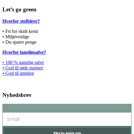
Let’s go green
Hvorfor stofbleer?
• Fri for skidt kemi
• Miljøvenlige
• Du sparer penge
Hvorfor lanolinsalve?
• 100 % naturlig salve
• God til røde numser
• God til amning
Nyhedsbrev
Skriv mig op