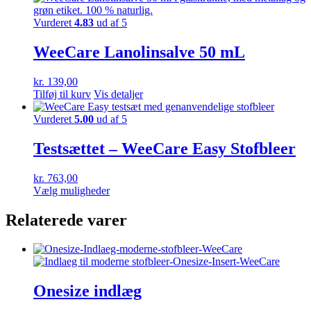
Vurderet
4.83
ud af 5
WeeCare Lanolinsalve 50 mL
kr.
139,00
Tilføj til kurv
Vis detaljer
Vurderet
5.00
ud af 5
Testsættet – WeeCare Easy Stofbleer
kr.
763,00
Dette
Vælg muligheder
vare
har
Relaterede varer
flere
varianter.
Mulighederne
kan
vælges
Onesize indlæg
på
varesiden