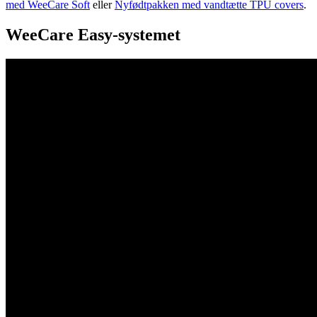
med WeeCare Soft
eller
Nyfødtpakken med vandtætte TPU covers
.
WeeCare Easy-systemet