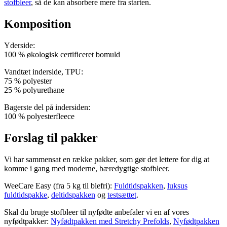
stofbleer
, så de kan absorbere mere fra starten.
Komposition
Yderside:
100 % økologisk certificeret bomuld
Vandtæt inderside, TPU:
75 % polyester
25 % polyurethane
Bagerste del på indersiden:
100 % polyesterfleece
Forslag til pakker
Vi har sammensat en række pakker, som gør det lettere for dig at
komme i gang med moderne, bæredygtige stofbleer.
WeeCare Easy (fra 5 kg til blefri):
Fuldtidspakken
,
luksus
fuldtidspakke
,
deltidspakken
og
testsættet
.
Skal du bruge stofbleer til nyfødte anbefaler vi en af vores
nyfødtpakker:
Nyfødtpakken med Stretchy Prefolds
,
Nyfødtpakken