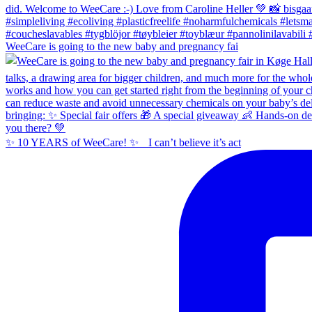
WeeCare is going to the new baby and pregnancy fai
✨ 10 YEARS of WeeCare! ✨ I can’t believe it’s act