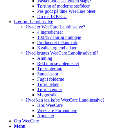
Vaskemiddel – hvilken slags?
Tørring af moderne stofbleer
Pas godt på dine WeeCare bleer
Du må IKKE…
Lær om Lanolinsalve
Hvad er WeeCare Lanolinsalve?
4 ingredienser
100 % naturlig hudpleje
Produceret i Danmark
Kvalitet og emballage
Hvad bruges WeeCare Lanolinsalve til?
Amning
Rød numse / bleudslæt
Tør vinterhud
Sutteeksem
Fugt i folderne
Tørre læber
Tørre hænder
Myggestik
Hvor kan jeg købe WeeCare Lanolinsalve?
Hos WeeCare
WeeCare Forhandlere
Apoteker
Om WeeCare
Menu