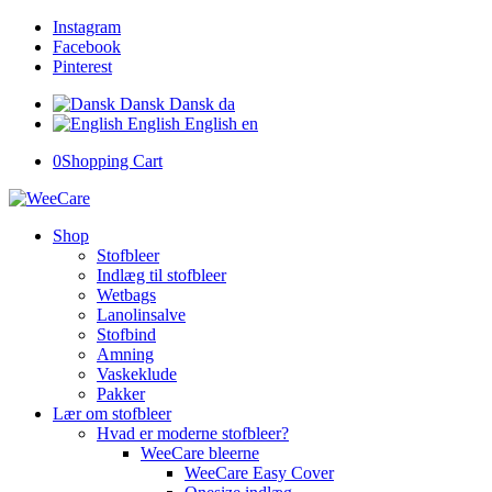
Instagram
Facebook
Pinterest
Dansk
Dansk
da
English
English
en
0
Shopping Cart
Shop
Stofbleer
Indlæg til stofbleer
Wetbags
Lanolinsalve
Stofbind
Amning
Vaskeklude
Pakker
Lær om stofbleer
Hvad er moderne stofbleer?
WeeCare bleerne
WeeCare Easy Cover