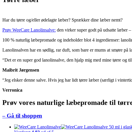
Har du tørre og/eller ødelagte læber? Sprækker dine læber nemt?
Prøv WeeCare Lanolinsalve:
den virker super godt på udsatte læber 
100 % naturlig læbepromade og indeholder blot 4 ingredienser: lanolin
Lanolinsalven har en sødlig, rar duft, som bare er mums at smøre på l
“Det er en super god lanolinsalve, den hjalp mig med mine tørre og til
Maibrit Jørgensen
“Jeg elsker denne salve. Hvis jeg har lidt tørre læber (særligt i vinter
Verronica
Prøv vores naturlige læbepromade til tørr
– Gå til shoppen