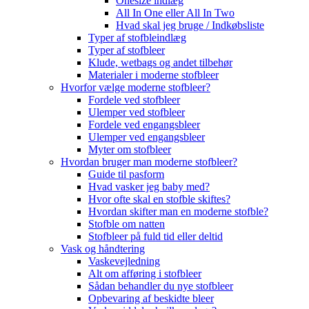
Onesize indlæg
All In One eller All In Two
Hvad skal jeg bruge / Indkøbsliste
Typer af stofbleindlæg
Typer af stofbleer
Klude, wetbags og andet tilbehør
Materialer i moderne stofbleer
Hvorfor vælge moderne stofbleer?
Fordele ved stofbleer
Ulemper ved stofbleer
Fordele ved engangsbleer
Ulemper ved engangsbleer
Myter om stofbleer
Hvordan bruger man moderne stofbleer?
Guide til pasform
Hvad vasker jeg baby med?
Hvor ofte skal en stofble skiftes?
Hvordan skifter man en moderne stofble?
Stofble om natten
Stofbleer på fuld tid eller deltid
Vask og håndtering
Vaskevejledning
Alt om afføring i stofbleer
Sådan behandler du nye stofbleer
Opbevaring af beskidte bleer