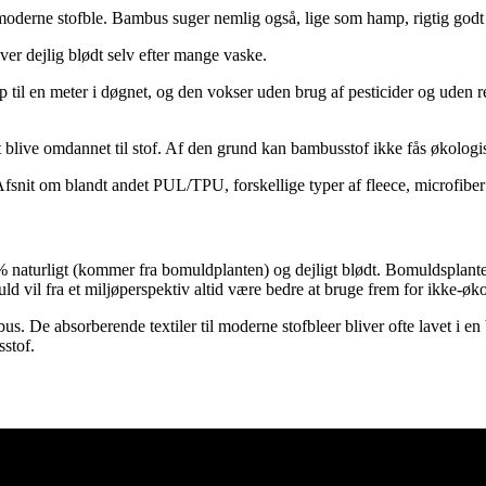
 moderne stofble. Bambus suger nemlig også, lige som hamp, rigtig god
iver dejlig blødt selv efter mange vaske.
il en meter i døgnet, og den vokser uden brug af pesticider og uden re
blive omdannet til stof. Af den grund kan bambusstof ikke fås økologis
 Afsnit om blandt andet PUL/TPU, forskellige typer af fleece, microfiber
% naturligt (kommer fra bomuldplanten) og dejligt blødt. Bomuldsplante
d vil fra et miljøperspektiv altid være bedre at bruge frem for ikke-øko
 De absorberende textiler til moderne stofbleer bliver ofte lavet i 
sstof.