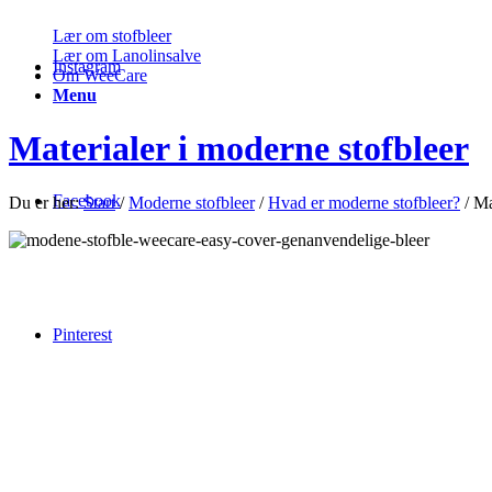
Lær om stofbleer
Lær om Lanolinsalve
Instagram
Om WeeCare
Menu
Materialer i moderne stofbleer
Facebook
Du er her:
Start
/
Moderne stofbleer
/
Hvad er moderne stofbleer?
/
Ma
Pinterest