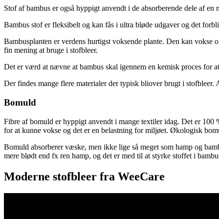
Stof af bambus er også hyppigt anvendt i de absorberende dele af en
Bambus stof er fleksibelt og kan fås i ultra bløde udgaver og det forbl
Bambusplanten er verdens hurtigst voksende plante. Den kan vokse op t
fin mening at bruge i stofbleer.
Det er værd at nævne at bambus skal igennem en kemisk proces for at 
Der findes mange flere materialer der typisk bliover brugt i stofbleer.
Bomuld
Fibre af bomuld er hyppigt anvendt i mange textiler idag. Det er 100 
for at kunne vokse og det er en belastning for miljøet. Økologisk bomul
Bomuld absorberer væske, men ikke lige så meget som hamp og bambus.
mere blødt end fx ren hamp, og det er med til at styrke stoffet i bambu
Moderne stofbleer fra WeeCare