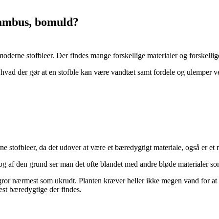
bambus, bomuld?
moderne stofbleer. Der findes mange forskellige materialer og forskellige
vad der gør at en stofble kan være vandtæt samt fordele og ulemper ved
 stofbleer, da det udover at være et bæredygtigt materiale, også er et m
k, og af den grund ser man det ofte blandet med andre bløde materialer s
gror nærmest som ukrudt. Planten kræver heller ikke megen vand for at 
est bæredygtige der findes.