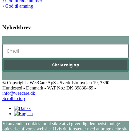
• God til røde numser
• God til amning
Nyhedsbrev
Skriv mig op
© Copyright - WeeCare ApS - Sverkilstrupvejen 19, 3390
Hundested - Denmark - VAT No.: DK 39830469 -
info@weecare.dk
Scroll to top
Vi anvender cookies for at sikre at vi giver dig den bedst mulige
oplevelse af vores website. Hvis du fortsætter med at bruge dette site