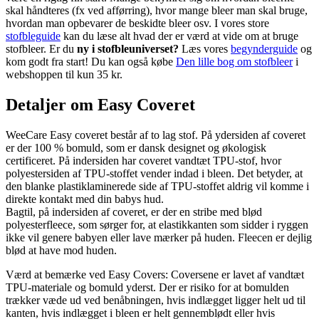
skal håndteres (fx ved afførring), hvor mange bleer man skal bruge,
hvordan man opbevarer de beskidte bleer osv. I vores store
stofbleguide
kan du læse alt hvad der er værd at vide om at bruge
stofbleer. Er du
ny i stofbleuniverset?
Læs vores
begynderguide
og
kom godt fra start! Du kan også købe
Den lille bog om stofbleer
i
webshoppen til kun 35 kr.
Detaljer om Easy Coveret
WeeCare Easy coveret består af to lag stof. På ydersiden af coveret
er der 100 % bomuld, som er dansk designet og økologisk
certificeret. På indersiden har coveret vandtæt TPU-stof, hvor
polyestersiden af TPU-stoffet vender indad i bleen. Det betyder, at
den blanke plastiklaminerede side af TPU-stoffet aldrig vil komme i
direkte kontakt med din babys hud.
Bagtil, på indersiden af coveret, er der en stribe med blød
polyesterfleece, som sørger for, at elastikkanten som sidder i ryggen
ikke vil genere babyen eller lave mærker på huden. Fleecen er dejlig
blød at have mod huden.
Værd at bemærke ved Easy Covers: Coversene er lavet af vandtæt
TPU-materiale og bomuld yderst. Der er risiko for at bomulden
trækker væde ud ved benåbningen, hvis indlægget ligger helt ud til
kanten, hvis indlægget i bleen er helt gennemblødt eller hvis