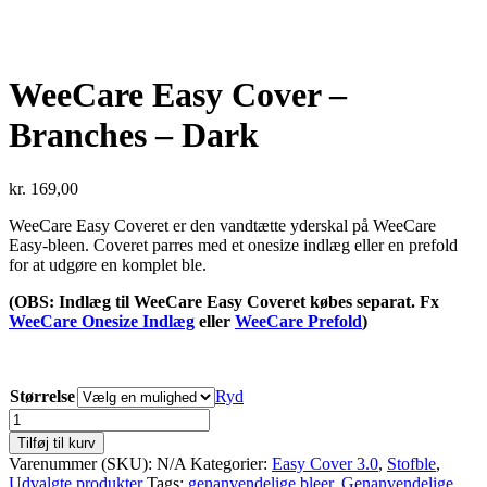
WeeCare Easy Cover –
Branches – Dark
kr.
169,00
WeeCare Easy Coveret er den vandtætte yderskal på WeeCare
Easy-bleen. Coveret parres med et onesize indlæg eller en prefold
for at udgøre en komplet ble.
(OBS: Indlæg til WeeCare Easy Coveret købes separat. Fx
WeeCare Onesize Indlæg
eller
WeeCare Prefold
)
Størrelse
Ryd
WeeCare
Easy
Tilføj til kurv
Cover
Varenummer (SKU):
N/A
Kategorier:
Easy Cover 3.0
,
Stofble
,
-
Udvalgte produkter
Tags:
genanvendelige bleer
,
Genanvendelige