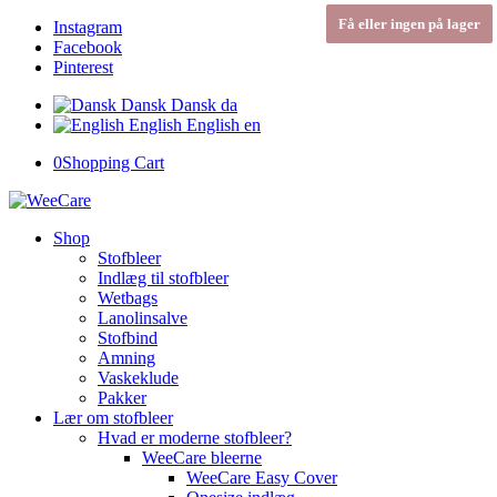
Få eller ingen på lager
Få eller ingen på lager
Få eller ingen på lager
Instagram
Facebook
Pinterest
Dansk
Dansk
da
English
English
en
0
Shopping Cart
Shop
Stofbleer
Indlæg til stofbleer
Wetbags
Lanolinsalve
Stofbind
Amning
Vaskeklude
Pakker
Lær om stofbleer
Hvad er moderne stofbleer?
WeeCare bleerne
WeeCare Easy Cover