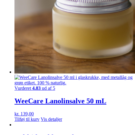
Vurderet
4.83
ud af 5
WeeCare Lanolinsalve 50 mL
kr.
139,00
Tilføj til kurv
Vis detaljer