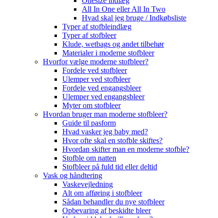
Onesize indlæg
All In One eller All In Two
Hvad skal jeg bruge / Indkøbsliste
Typer af stofbleindlæg
Typer af stofbleer
Klude, wetbags og andet tilbehør
Materialer i moderne stofbleer
Hvorfor vælge moderne stofbleer?
Fordele ved stofbleer
Ulemper ved stofbleer
Fordele ved engangsbleer
Ulemper ved engangsbleer
Myter om stofbleer
Hvordan bruger man moderne stofbleer?
Guide til pasform
Hvad vasker jeg baby med?
Hvor ofte skal en stofble skiftes?
Hvordan skifter man en moderne stofble?
Stofble om natten
Stofbleer på fuld tid eller deltid
Vask og håndtering
Vaskevejledning
Alt om afføring i stofbleer
Sådan behandler du nye stofbleer
Opbevaring af beskidte bleer