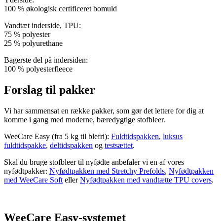
100 % økologisk certificeret bomuld
Vandtæt inderside, TPU:
75 % polyester
25 % polyurethane
Bagerste del på indersiden:
100 % polyesterfleece
Forslag til pakker
Vi har sammensat en række pakker, som gør det lettere for dig at
komme i gang med moderne, bæredygtige stofbleer.
WeeCare Easy (fra 5 kg til blefri):
Fuldtidspakken
,
luksus
fuldtidspakke
,
deltidspakken
og
testsættet
.
Skal du bruge stofbleer til nyfødte anbefaler vi en af vores
nyfødtpakker:
Nyfødtpakken med Stretchy Prefolds
,
Nyfødtpakken
med WeeCare Soft
eller
Nyfødtpakken med vandtætte TPU covers
.
WeeCare Easy-systemet