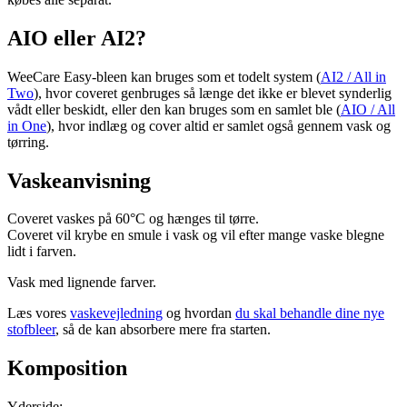
AIO eller AI2?
WeeCare Easy-bleen kan bruges som et todelt system (
AI2 / All in
Two
), hvor coveret genbruges så længe det ikke er blevet synderlig
vådt eller beskidt, eller den kan bruges som en samlet ble (
AIO / All
in One
), hvor indlæg og cover altid er samlet også gennem vask og
tørring.
Vaskeanvisning
Coveret vaskes på 60°C og hænges til tørre.
Coveret vil krybe en smule i vask og vil efter mange vaske blegne
lidt i farven.
Vask med lignende farver.
Læs vores
vaskevejledning
og hvordan
du skal behandle dine nye
stofbleer
, så de kan absorbere mere fra starten.
Komposition
Yderside: