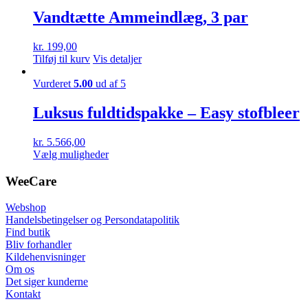
Vandtætte Ammeindlæg, 3 par
kr.
199,00
Tilføj til kurv
Vis detaljer
Vurderet
5.00
ud af 5
Luksus fuldtidspakke – Easy stofbleer
kr.
5.566,00
Dette
Vælg muligheder
vare
har
WeeCare
flere
varianter.
Webshop
Mulighederne
Handelsbetingelser og Persondatapolitik
kan
Find butik
vælges
Bliv forhandler
på
Kildehenvisninger
varesiden
Om os
Det siger kunderne
Kontakt