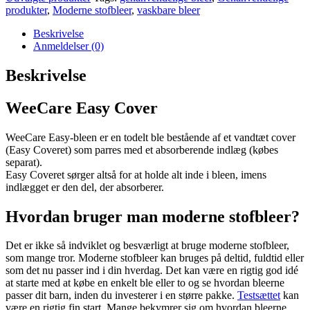
Branches
produkter
,
Moderne stofbleer
,
vaskbare bleer
-
Dark
Beskrivelse
antal
Anmeldelser (0)
Beskrivelse
WeeCare Easy Cover
WeeCare Easy-bleen er en todelt ble bestående af et vandtæt cover
(Easy Coveret) som parres med et absorberende indlæg (købes
separat).
Easy Coveret sørger altså for at holde alt inde i bleen, imens
indlægget er den del, der absorberer.
Hvordan bruger man moderne stofbleer?
Det er ikke så indviklet og besværligt at bruge moderne stofbleer,
som mange tror. Moderne stofbleer kan bruges på deltid, fuldtid eller
som det nu passer ind i din hverdag. Det kan være en rigtig god idé
at starte med at købe en enkelt ble eller to og se hvordan bleerne
passer dit barn, inden du investerer i en større pakke.
Testsættet
kan
være en rigtig fin start. Mange bekymrer sig om hvordan bleerne