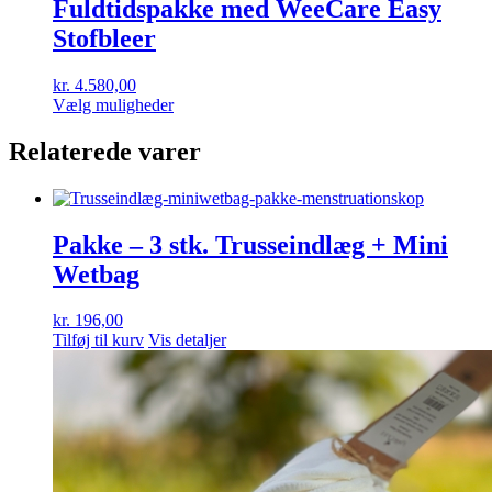
Fuldtidspakke med WeeCare Easy
Stofbleer
kr.
4.580,00
Dette
Vælg muligheder
vare
har
Relaterede varer
flere
varianter.
Mulighederne
kan
Pakke – 3 stk. Trusseindlæg + Mini
vælges
på
Wetbag
varesiden
kr.
196,00
Tilføj til kurv
Vis detaljer