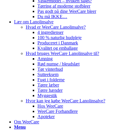
Vaskemiddel – hvilken slags?
Tørring af moderne stofbleer
Pas godt på dine WeeCare bleer
Du må IKKE…
Lær om Lanolinsalve
Hvad er WeeCare Lanolinsalve?
4 ingredienser
100 % naturlig hudpleje
Produceret i Danmark
Kvalitet og emballage
Hvad bruges WeeCare Lanolinsalve til?
Amning
Rød numse / bleudslæt
Tør vinterhud
Sutteeksem
Fugt i folderne
Tørre læber
Tørre hænder
Myggestik
Hvor kan jeg købe WeeCare Lanolinsalve?
Hos WeeCare
WeeCare Forhandlere
Apoteker
Om WeeCare
Menu