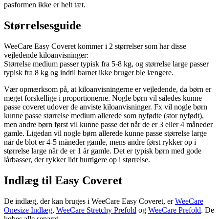
pasformen ikke er helt tæt.
Størrelsesguide
WeeCare Easy Coveret kommer i 2 størrelser som har disse
vejledende kiloanvisninger:
Størrelse medium passer typisk fra 5-8 kg, og størrelse large passer
typisk fra 8 kg og indtil barnet ikke bruger ble længere.
Vær opmærksom på, at kiloanvisningerne er vejledende, da børn er
meget forskellige i proportionerne. Nogle børn vil således kunne
passe coveret udover de anviste kiloanvisninger. Fx vil nogle børn
kunne passe størrelse medium allerede som nyfødte (stor nyfødt),
men andre børn først vil kunne passe det når de er 3 eller 4 måneder
gamle. Ligedan vil nogle børn allerede kunne passe størrelse large
når de blot er 4-5 måneder gamle, mens andre først rykker op i
størrelse large når de er 1 år gamle. Det er typisk børn med gode
lårbasser, der rykker lidt hurtigere op i størrelse.
Indlæg til Easy Coveret
De indlæg, der kan bruges i WeeCare Easy Coveret, er
WeeCare
Onesize Indlæg
,
WeeCare Stretchy Prefold
og
WeeCare Prefold
. De
købes alle separat.