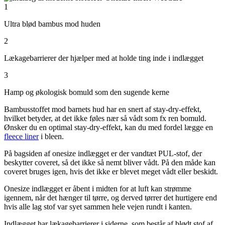
1
Ultra blød bambus mod huden
2
Lækagebarrierer der hjælper med at holde ting inde i indlægget
3
Hamp og økologisk bomuld som den sugende kerne
Bambusstoffet mod barnets hud har en snert af stay-dry-effekt,
hvilket betyder, at det ikke føles nær så vådt som fx ren bomuld.
Ønsker du en optimal stay-dry-effekt, kan du med fordel lægge en
fleece liner
i bleen.
På bagsiden af onesize indlægget er der vandtæt PUL-stof, der
beskytter coveret, så det ikke så nemt bliver vådt. På den måde kan
coveret bruges igen, hvis det ikke er blevet meget vådt eller beskidt.
Onesize indlægget er åbent i midten for at luft kan strømme
igennem, når det hænger til tørre, og derved tørrer det hurtigere end
hvis alle lag stof var syet sammen hele vejen rundt i kanten.
Indlægget har lækagebarrierer i siderne, som består af blødt stof af