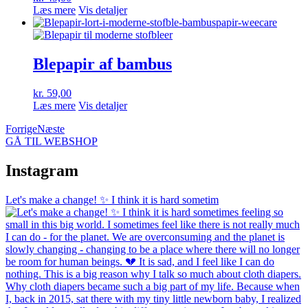
varesiden
Læs mere
Vis detaljer
Blepapir af bambus
kr.
59,00
Læs mere
Vis detaljer
Forrige
Næste
GÅ TIL WEBSHOP
Instagram
Let's make a change! ✨ I think it is hard sometim