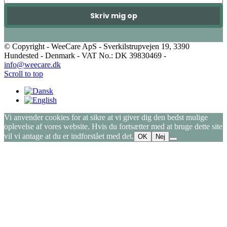
Skriv mig op
© Copyright - WeeCare ApS - Sverkilstrupvejen 19, 3390
Hundested - Denmark - VAT No.: DK 39830469 -
info@weecare.dk
Scroll to top
Vi anvender cookies for at sikre at vi giver dig den bedst mulige
oplevelse af vores website. Hvis du fortsætter med at bruge dette site
vil vi antage at du er indforstået med det.
OK
Nej