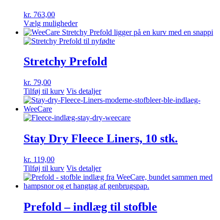
kr.
763,00
Dette
Vælg muligheder
vare
har
flere
varianter.
Stretchy Prefold
Mulighederne
kan
kr.
79,00
vælges
Tilføj til kurv
Vis detaljer
på
varesiden
Stay Dry Fleece Liners, 10 stk.
kr.
119,00
Tilføj til kurv
Vis detaljer
Prefold – indlæg til stofble