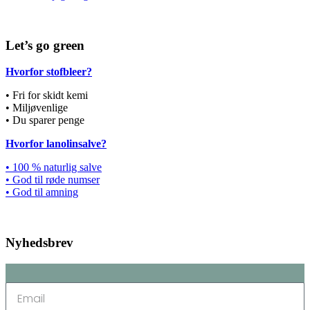
Let’s go green
Hvorfor stofbleer?
• Fri for skidt kemi
• Miljøvenlige
• Du sparer penge
Hvorfor lanolinsalve?
• 100 % naturlig salve
• God til røde numser
• God til amning
Nyhedsbrev