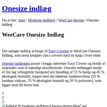
Onesize indlæg
Du er her:
Start
/
Moderne stofbleer
/
WeeCare bleerne
/
Onesize
indlæg
WeeCare Onesize Indlæg
Det oplagte indlæg at bruge til
Easy Coveret
er WeeCare Onesize
Indlæg, som nemt knappes fast i coveret med en knap i hver ende.
Onesize indlægget
passer i begge størrelser Easy Covers og består af
materialer som er naturligt absorberende. Onesize indlægget består
af fire lag velsugende hampstof (en blanding af 55 % hamp og 45 %
økologisk bomuld), toppet med det blødeste bambusvelour (55 %
bambus viskose, 25 % økologisk bomuld og 20 % polyester), som
ligger mod dit barns hud.
1
2
3