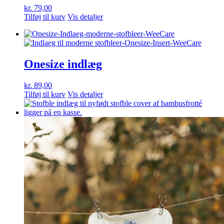
kr.
79,00
Tilføj til kurv
Vis detaljer
Onesize indlæg
kr.
89,00
Tilføj til kurv
Vis detaljer