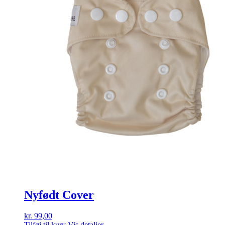
Nyfødt Cover
kr.
99,00
Tilføj til kurv
Vis detaljer