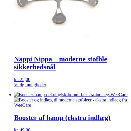
Nappi Nippa – moderne stofble
sikkerhedsnål
kr.
25,00
Dette
Vælg muligheder
vare
har
flere
varianter.
Mulighederne
kan
Booster af hamp (ekstra indlæg)
vælges
på
kr.
49,00