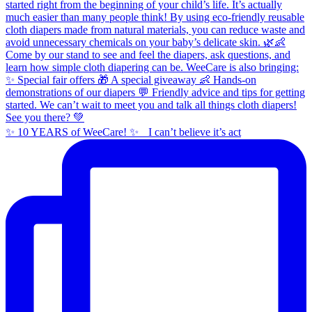
✨ 10 YEARS of WeeCare! ✨ I can’t believe it’s act