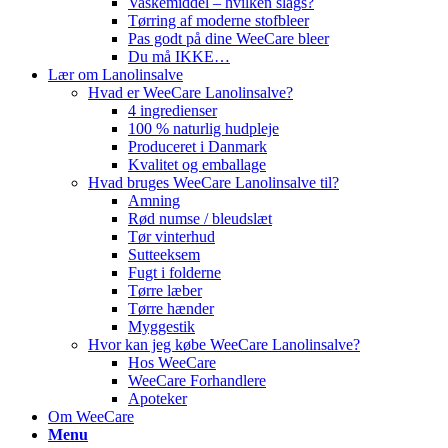
Vaskemiddel – hvilken slags?
Tørring af moderne stofbleer
Pas godt på dine WeeCare bleer
Du må IKKE…
Lær om Lanolinsalve
Hvad er WeeCare Lanolinsalve?
4 ingredienser
100 % naturlig hudpleje
Produceret i Danmark
Kvalitet og emballage
Hvad bruges WeeCare Lanolinsalve til?
Amning
Rød numse / bleudslæt
Tør vinterhud
Sutteeksem
Fugt i folderne
Tørre læber
Tørre hænder
Myggestik
Hvor kan jeg købe WeeCare Lanolinsalve?
Hos WeeCare
WeeCare Forhandlere
Apoteker
Om WeeCare
Menu