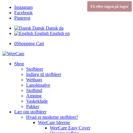
Få eller ingen på lager
Få eller ingen på lager
Få eller ingen på lager
Instagram
Facebook
Pinterest
Dansk
Dansk
da
English
English
en
0
Shopping Cart
Shop
Stofbleer
Indlæg til stofbleer
Wetbags
Lanolinsalve
Stofbind
Amning
Vaskeklude
Pakker
Lær om stofbleer
Hvad er moderne stofbleer?
WeeCare bleerne
WeeCare Easy Cover