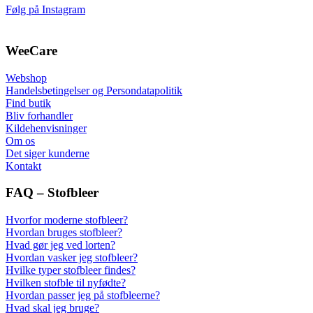
Følg på Instagram
WeeCare
Webshop
Handelsbetingelser og Persondatapolitik
Find butik
Bliv forhandler
Kildehenvisninger
Om os
Det siger kunderne
Kontakt
FAQ – Stofbleer
Hvorfor moderne stofbleer?
Hvordan bruges stofbleer?
Hvad gør jeg ved lorten?
Hvordan vasker jeg stofbleer?
Hvilke typer stofbleer findes?
Hvilken stofble til nyfødte?
Hvordan passer jeg på stofbleerne?
Hvad skal jeg bruge?