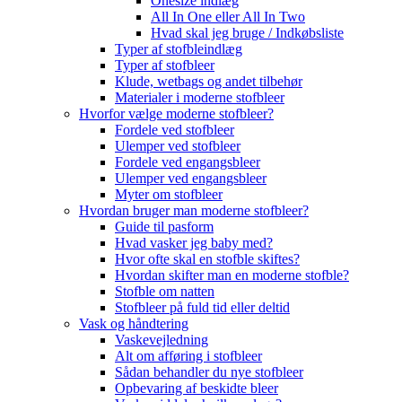
Onesize indlæg
All In One eller All In Two
Hvad skal jeg bruge / Indkøbsliste
Typer af stofbleindlæg
Typer af stofbleer
Klude, wetbags og andet tilbehør
Materialer i moderne stofbleer
Hvorfor vælge moderne stofbleer?
Fordele ved stofbleer
Ulemper ved stofbleer
Fordele ved engangsbleer
Ulemper ved engangsbleer
Myter om stofbleer
Hvordan bruger man moderne stofbleer?
Guide til pasform
Hvad vasker jeg baby med?
Hvor ofte skal en stofble skiftes?
Hvordan skifter man en moderne stofble?
Stofble om natten
Stofbleer på fuld tid eller deltid
Vask og håndtering
Vaskevejledning
Alt om afføring i stofbleer
Sådan behandler du nye stofbleer
Opbevaring af beskidte bleer