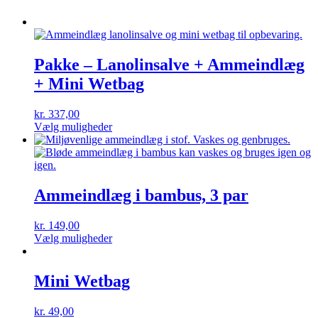
Pakke – Lanolinsalve + Ammeindlæg
+ Mini Wetbag
kr.
337,00
Dette
Vælg muligheder
vare
har
flere
varianter.
Mulighederne
Ammeindlæg i bambus, 3 par
kan
vælges
kr.
149,00
på
Dette
Vælg muligheder
varesiden
vare
har
flere
Mini Wetbag
varianter.
Mulighederne
kr.
49,00
kan