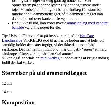
løsning som suger virkelig godt og holder tæt. Vær
opmærksom på at denne løsning fylder noget mere under
tøjet. Vi anbefaler at bruge et bambusindlæg i én størrelse
mindre end uldammeindlægget, så uldammeindlægget kan
dække lidt ud over kanten hele vejen rundt.
Er du ikke til uld, kan vores nyeste
ammeindlæg med vandtæt
bagside
være lige noget for dig.
Tip: Hvis du får revner/sår på brystvorterne, så er
WeeCare
Lanolinsalve
VIRKELIG god til at hjælpe huden med at hele, og
samtidig holder den såret fugtigt, så der ikke dannes en hård
sårskorpe. Det gør nemlig rigtig ondt, når din baby “suger” en hård
sårskorpe af brystvorten, når man skal amme!
Vi kan også anbefale en
mini wetbag
til opbevaring af brugte indlæg
indtil de skal vaskes.
Størrelser på uld ammeindlægget
12 cm
14 cm
Komposition