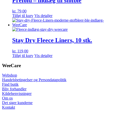
Prefold – indlæg til stofble
Mulighederne
kan
kr.
79,00
vælges
Tilføj til kurv
Vis detaljer
på
varesiden
Stay Dry Fleece Liners, 10 stk.
kr.
119,00
Tilføj til kurv
Vis detaljer
WeeCare
Webshop
Handelsbetingelser og Persondatapolitik
Find butik
Bliv forhandler
Kildehenvisninger
Om os
Det siger kunderne
Kontakt