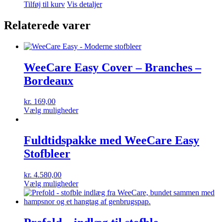
Tilføj til kurv
Vis detaljer
vælges
på
Relaterede varer
varesiden
WeeCare Easy Cover – Branches –
Bordeaux
kr.
169,00
Dette
Vælg muligheder
vare
har
flere
Fuldtidspakke med WeeCare Easy
varianter.
Stofbleer
Mulighederne
kan
vælges
kr.
4.580,00
på
Dette
Vælg muligheder
varesiden
vare
har
flere
varianter.