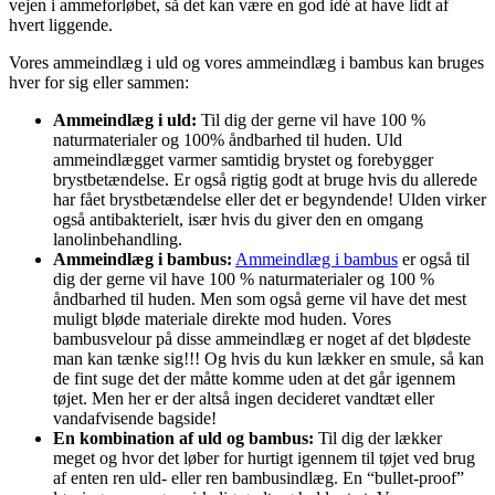
vejen i ammeforløbet, så det kan være en god idé at have lidt af
hvert liggende.
Vores ammeindlæg i uld og vores ammeindlæg i bambus kan bruges
hver for sig eller sammen:
Ammeindlæg i uld:
Til dig der gerne vil have 100 %
naturmaterialer og 100% åndbarhed til huden. Uld
ammeindlægget varmer samtidig brystet og forebygger
brystbetændelse. Er også rigtig godt at bruge hvis du allerede
har fået brystbetændelse eller det er begyndende! Ulden virker
også antibakterielt, især hvis du giver den en omgang
lanolinbehandling.
Ammeindlæg i bambus:
Ammeindlæg i bambus
er også til
dig der gerne vil have 100 % naturmaterialer og 100 %
åndbarhed til huden. Men som også gerne vil have det mest
muligt bløde materiale direkte mod huden. Vores
bambusvelour på disse ammeindlæg er noget af det blødeste
man kan tænke sig!!! Og hvis du kun lækker en smule, så kan
de fint suge det der måtte komme uden at det går igennem
tøjet. Men her er der altså ingen decideret vandtæt eller
vandafvisende bagside!
En kombination af uld og bambus:
Til dig der lækker
meget og hvor det løber for hurtigt igennem til tøjet ved brug
af enten ren uld- eller ren bambusindlæg. En “bullet-proof”