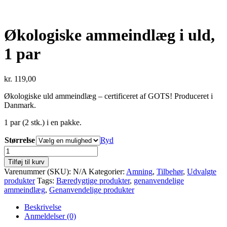
Økologiske ammeindlæg i uld,
1 par
kr.
119,00
Økologiske uld ammeindlæg – certificeret af GOTS! Produceret i
Danmark.
1 par (2 stk.) i en pakke.
Størrelse
Ryd
Økologiske
ammeindlæg
Tilføj til kurv
i
Varenummer (SKU):
N/A
Kategorier:
Amning
,
Tilbehør
,
Udvalgte
uld,
produkter
Tags:
Bæredygtige produkter
,
genanvendelige
1
ammeindlæg
,
Genanvendelige produkter
par
antal
Beskrivelse
Anmeldelser (0)