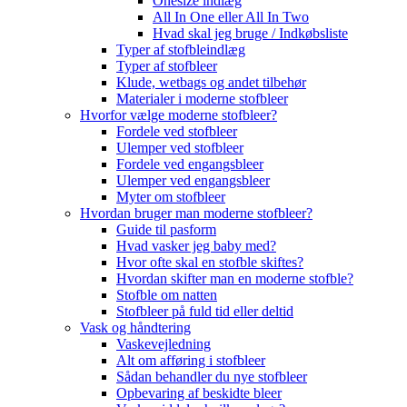
Onesize indlæg
All In One eller All In Two
Hvad skal jeg bruge / Indkøbsliste
Typer af stofbleindlæg
Typer af stofbleer
Klude, wetbags og andet tilbehør
Materialer i moderne stofbleer
Hvorfor vælge moderne stofbleer?
Fordele ved stofbleer
Ulemper ved stofbleer
Fordele ved engangsbleer
Ulemper ved engangsbleer
Myter om stofbleer
Hvordan bruger man moderne stofbleer?
Guide til pasform
Hvad vasker jeg baby med?
Hvor ofte skal en stofble skiftes?
Hvordan skifter man en moderne stofble?
Stofble om natten
Stofbleer på fuld tid eller deltid
Vask og håndtering
Vaskevejledning
Alt om afføring i stofbleer
Sådan behandler du nye stofbleer
Opbevaring af beskidte bleer