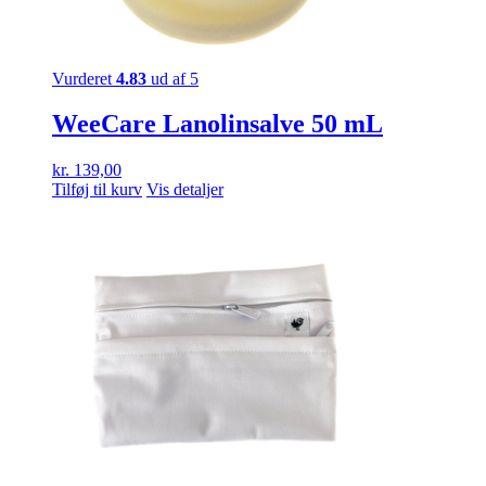
Vurderet
4.83
ud af 5
WeeCare Lanolinsalve 50 mL
kr.
139,00
Tilføj til kurv
Vis detaljer