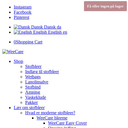
Få eller ingen på lager
Instagram
Facebook
Pinterest
Dansk
Dansk
da
English
English
en
0
Shopping Cart
Shop
Stofbleer
Indlæg til stofbleer
Wetbags
Lanolinsalve
Stofbind
Amning
Vaskeklude
Pakker
Lær om stofbleer
Hvad er moderne stofbleer?
WeeCare bleerne
WeeCare Easy Cover