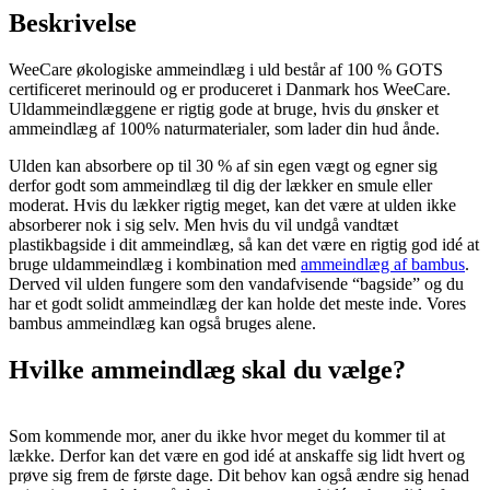
Beskrivelse
WeeCare økologiske ammeindlæg i uld består af 100 % GOTS
certificeret merinould og er produceret i Danmark hos WeeCare.
Uldammeindlæggene er rigtig gode at bruge, hvis du ønsker et
ammeindlæg af 100% naturmaterialer, som lader din hud ånde.
Ulden kan absorbere op til 30 % af sin egen vægt og egner sig
derfor godt som ammeindlæg til dig der lækker en smule eller
moderat. Hvis du lækker rigtig meget, kan det være at ulden ikke
absorberer nok i sig selv. Men hvis du vil undgå vandtæt
plastikbagside i dit ammeindlæg, så kan det være en rigtig god idé at
bruge uldammeindlæg i kombination med
ammeindlæg af bambus
.
Derved vil ulden fungere som den vandafvisende “bagside” og du
har et godt solidt ammeindlæg der kan holde det meste inde. Vores
bambus ammeindlæg kan også bruges alene.
Hvilke ammeindlæg skal du vælge?
Som kommende mor, aner du ikke hvor meget du kommer til at
lække. Derfor kan det være en god idé at anskaffe sig lidt hvert og
prøve sig frem de første dage. Dit behov kan også ændre sig henad