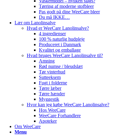
Vaskemiddel – hvilken slags?
Tørring af moderne stofbleer
Pas godt på dine WeeCare bleer
Du må IKKE…
Lær om Lanolinsalve
Hvad er WeeCare Lanolinsalve?
4 ingredienser
100 % naturlig hudpleje
Produceret i Danmark
Kvalitet og emballage
Hvad bruges WeeCare Lanolinsalve til?
Amning
Rød numse / bleudslæt
Tør vinterhud
Sutteeksem
Fugt i folderne
Tørre læber
Tørre hænder
Myggestik
Hvor kan jeg købe WeeCare Lanolinsalve?
Hos WeeCare
WeeCare Forhandlere
Apoteker
Om WeeCare
Menu