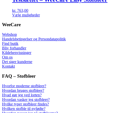
kr.
763,00
Dette
Vælg muligheder
vare
har
WeeCare
flere
varianter.
Webshop
Mulighederne
Handelsbetingelser og Persondatapolitik
kan
Find butik
vælges
Bliv forhandler
på
Kildehenvisninger
varesiden
Om os
Det siger kunderne
Kontakt
FAQ – Stofbleer
Hvorfor moderne stofbleer?
Hvordan bruges stofbleer?
Hvad gør jeg ved lorten?
Hvordan vasker jeg stofbleer?
Hvilke typer stofbleer findes?
Hvilken stofble til nyfødte?