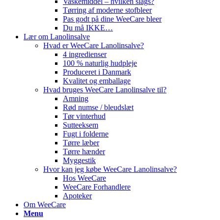
Vaskemiddel – hvilken slags?
Tørring af moderne stofbleer
Pas godt på dine WeeCare bleer
Du må IKKE…
Lær om Lanolinsalve
Hvad er WeeCare Lanolinsalve?
4 ingredienser
100 % naturlig hudpleje
Produceret i Danmark
Kvalitet og emballage
Hvad bruges WeeCare Lanolinsalve til?
Amning
Rød numse / bleudslæt
Tør vinterhud
Sutteeksem
Fugt i folderne
Tørre læber
Tørre hænder
Myggestik
Hvor kan jeg købe WeeCare Lanolinsalve?
Hos WeeCare
WeeCare Forhandlere
Apoteker
Om WeeCare
Menu