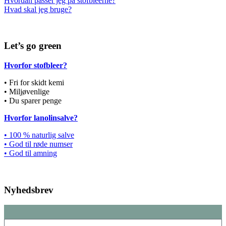
Hvordan passer jeg på stofbleerne?
Hvad skal jeg bruge?
Let’s go green
Hvorfor stofbleer?
• Fri for skidt kemi
• Miljøvenlige
• Du sparer penge
Hvorfor lanolinsalve?
• 100 % naturlig salve
• God til røde numser
• God til amning
Nyhedsbrev