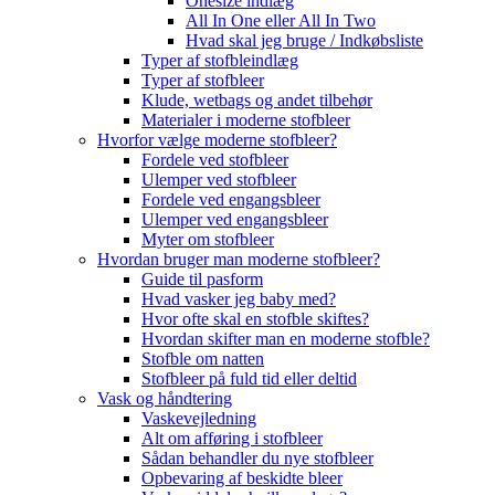
Onesize indlæg
All In One eller All In Two
Hvad skal jeg bruge / Indkøbsliste
Typer af stofbleindlæg
Typer af stofbleer
Klude, wetbags og andet tilbehør
Materialer i moderne stofbleer
Hvorfor vælge moderne stofbleer?
Fordele ved stofbleer
Ulemper ved stofbleer
Fordele ved engangsbleer
Ulemper ved engangsbleer
Myter om stofbleer
Hvordan bruger man moderne stofbleer?
Guide til pasform
Hvad vasker jeg baby med?
Hvor ofte skal en stofble skiftes?
Hvordan skifter man en moderne stofble?
Stofble om natten
Stofbleer på fuld tid eller deltid
Vask og håndtering
Vaskevejledning
Alt om afføring i stofbleer
Sådan behandler du nye stofbleer
Opbevaring af beskidte bleer