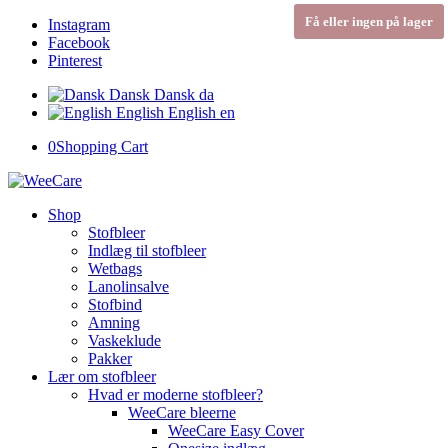
Få eller ingen på lager
Instagram
Facebook
Pinterest
Dansk
Dansk
da
English
English
en
0
Shopping Cart
Shop
Stofbleer
Indlæg til stofbleer
Wetbags
Lanolinsalve
Stofbind
Amning
Vaskeklude
Pakker
Lær om stofbleer
Hvad er moderne stofbleer?
WeeCare bleerne
WeeCare Easy Cover